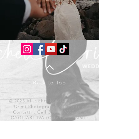
Back to Top
© 2025 All rights reserved Michele
Crimi Photographer Per info e
Contatti : Cell
3404149897
- Via
CAGLIARI 19A (Catania) - eMail :
info@michelecrimi.it
The site is
optimized for all screen resolution
All images are property of Michele