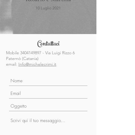
10 Luglio 2021
Contattaci
Mobile
3404149897
- Via Luigi Rizzo 6
Paternò (Catania)
email:
Info@michelecrimi.it
Gionathan & Alona
19.09.2019