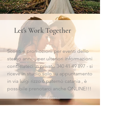
Let's Work Together
Sconti e promozioni per eventi dello
stesso anno , per ulteriori informazioni
contattateci in privato
340 41 49 897
- si
riceve in studio solo su appuntamento
in via luigi rizzo 6 paternò catania , è
possibile prenotarci anche ONLINE!!!