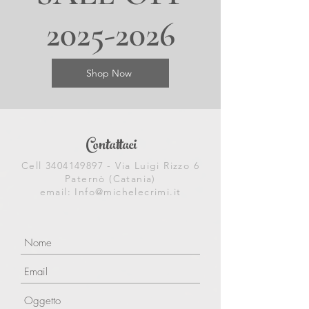
2025-2026
Shop Now
Contattaci
Cell
3404149897
- Via Luigi Rizzo 6
Paternò (Catania)
email: Info@michelecrimi.it