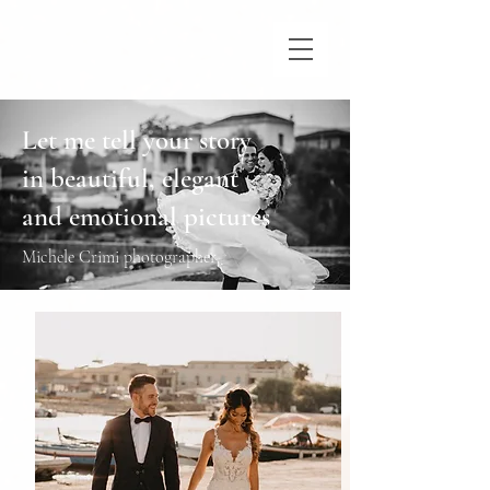
Let me tell your story
in beautiful, elegant
and emotional pictures
Michele Crimi photographer